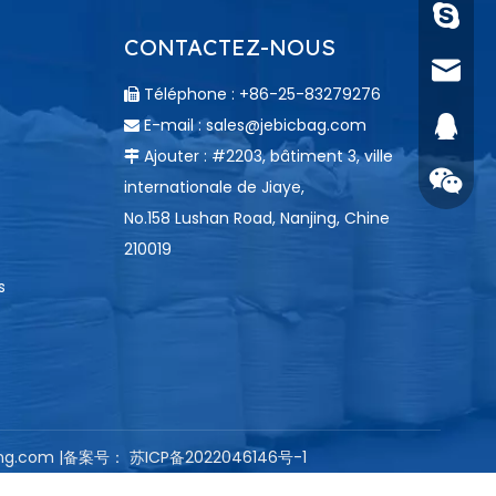
Nancy 
CONTACTEZ-NOUS
sales@
Téléphone : +86-25-83279276

E-mail :
sales@jebicbag.com
146529

Ajouter : #2203, bâtiment 3, ville

internationale de Jiaye,
No.158 Lushan Road, Nanjing, Chine
210019
s
+86-136
ng.com
|备案号：
苏ICP备2022046146号-1