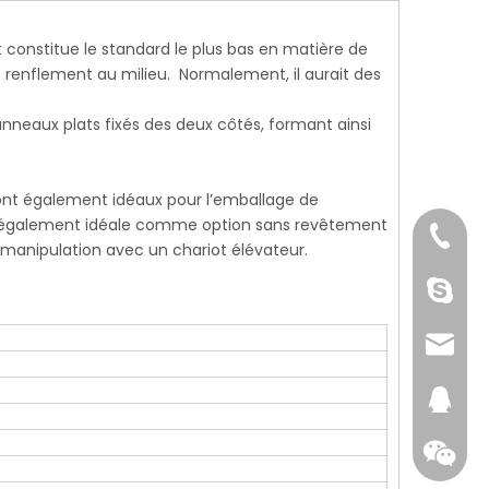
t constitue le standard le plus bas en matière de
se renflement au milieu. Normalement, il aurait des
panneaux plats fixés des deux côtés, formant ainsi
s sont également idéaux pour l’emballage de
st également idéale comme option sans revêtement
+86-25
e manipulation avec un chariot élévateur.
Nancy 
sales@
146529