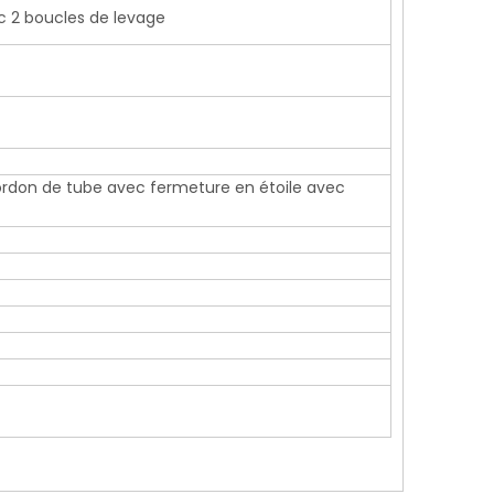
ec 2 boucles de levage
+86-136
 cordon de tube avec fermeture en étoile avec