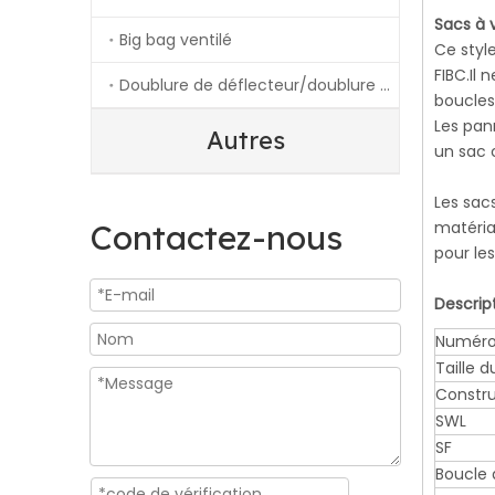
Sacs à v
Big bag ventilé
Ce styl
FIBC.Il 
Doublure de déflecteur/doublure conductrice/doublure en aluminium
boucles
Les pan
Autres
un sac c
Les sacs
Contactez-nous
matéria
pour le
Descrip
Numéro 
Taille d
Constru
SWL
SF
Boucle 