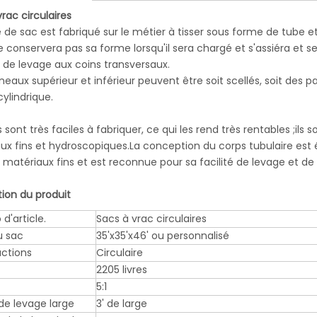
rac circulaires
e de sac est fabriqué sur le métier à tisser sous forme de tube e
ne conservera pas sa forme lorsqu'il sera chargé et s'assiéra et 
 de levage aux coins transversaux.
neaux supérieur et inférieur peuvent être soit scellés, soit des 
ylindrique.
 sont très faciles à fabriquer, ce qui les rend très rentables ;il
ux fins et hydroscopiques.La conception du corps tubulaire e
s matériaux fins et est reconnue pour sa facilité de levage et d
tion du produit
d'article.
Sacs à vrac circulaires
u sac
35'x35'x46' ou personnalisé
ctions
Circulaire
2205 livres
5:1
de levage large
3' de large