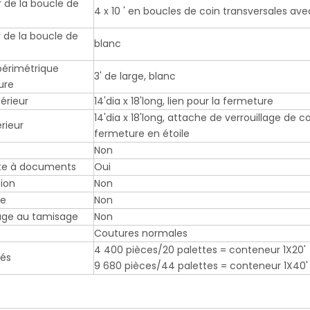
 de la boucle de
4 x 10 ' en boucles de coin transversales av
 de la boucle de
blanc
périmétrique
3' de large, blanc
ure
érieur
14'dia x 18'long, lien pour la fermeture
14'dia x 18'long, attache de verrouillage de
érieur
fermeture en étoile
Non
te à documents
Oui
ion
Non
re
Non
age au tamisage
Non
Coutures normales
4 400 pièces/20 palettes = conteneur 1X20'
tés
9 680 pièces/44 palettes = conteneur 1X40'