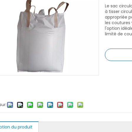
Le sac circul
à tisser circ
appropriée po
les coutures
l'option idéa
limité de cou
sur:
ption du produit