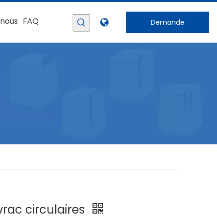
-nous
FAQ
Demande
vrac circulaires