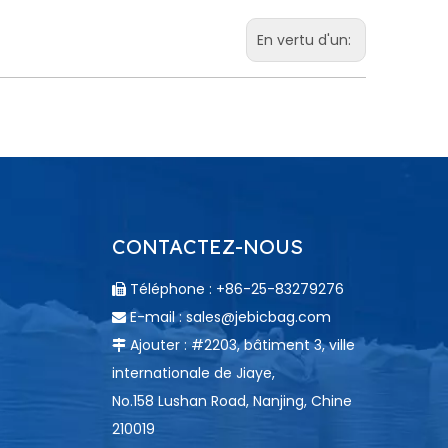
En vertu d'un:
CONTACTEZ-NOUS
Téléphone : +86-25-83279276

E-mail :
sales@jebicbag.com

Ajouter : #2203, bâtiment 3, ville

internationale de Jiaye,
No.158 Lushan Road, Nanjing, Chine
210019