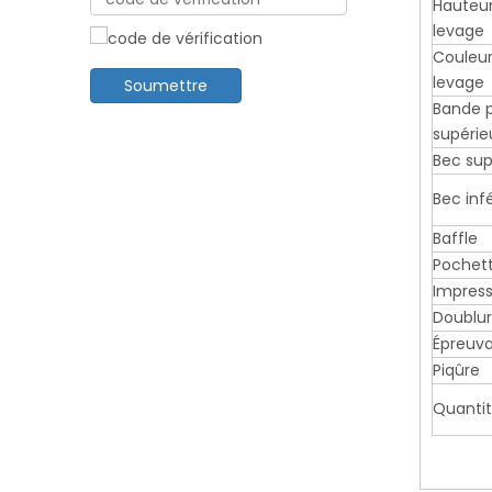
Hauteur
levage
Couleur
levage
Soumettre
Bande 
supérie
Bec sup
Bec inf
Baffle
Pochet
Impress
Doublu
Épreuv
Piqûre
Quanti