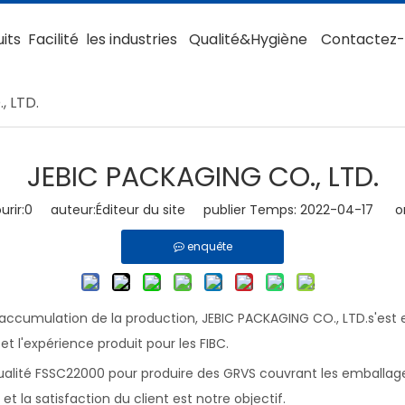
its
Facilité
les industries
Qualité&Hygiène
Contactez
, LTD.
JEBIC PACKAGING CO., LTD.
rir:
0
auteur:Éditeur du site publier Temps: 2022-04-17 ori
enquête
'accumulation de la production, JEBIC PACKAGING CO., LTD.s'est 
t l'expérience produit pour les FIBC.
ualité FSSC22000 pour produire des GRVS couvrant les emballag
 et la satisfaction du client est notre objectif.